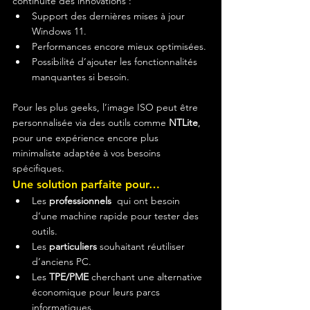
continuité des innovations :
Support des dernières mises à jour 
Windows 11.
Performances encore mieux optimisées.
Possibilité d’ajouter les fonctionnalités 
manquantes si besoin.
Pour les plus geeks, l’image ISO peut être 
personnalisée via des outils comme 
NTLite
, 
pour une expérience encore plus 
minimaliste adaptée à vos besoins 
spécifiques.
Une solution parfaite pour…
Les 
professionnels 
 qui ont besoin 
d’une machine rapide pour tester des 
outils.
Les 
particuliers
 souhaitant réutiliser 
d’anciens PC.
Les 
TPE/PME
 cherchant une alternative 
économique pour leurs parcs 
informatiques.