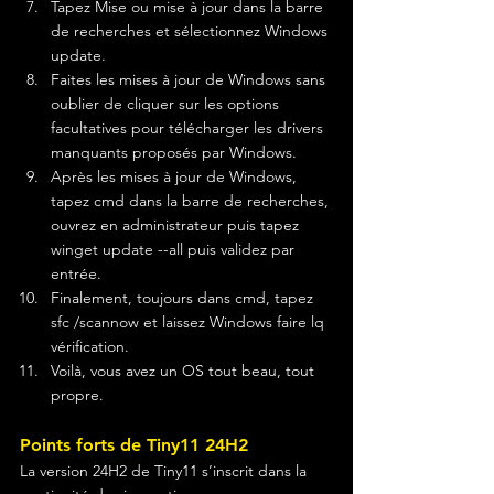
Tapez Mise ou mise à jour dans la barre 
de recherches et sélectionnez Windows 
update.
Faites les mises à jour de Windows sans 
oublier de cliquer sur les options 
facultatives pour télécharger les drivers 
manquants proposés par Windows.
Après les mises à jour de Windows, 
tapez cmd dans la barre de recherches, 
ouvrez en administrateur puis tapez 
winget update --all puis validez par 
entrée.
Finalement, toujours dans cmd, tapez 
sfc /scannow et laissez Windows faire lq 
vérification.
Voilà, vous avez un OS tout beau, tout 
propre.
Points forts de Tiny11 24H2
La version 24H2 de Tiny11 s’inscrit dans la 