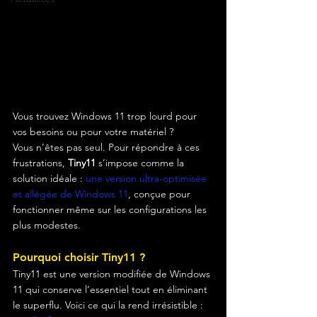
Vous trouvez Windows 11 trop lourd pour 
vos besoins ou pour votre matériel ? 
Vous n’êtes pas seul. Pour répondre à ces 
frustrations, 
Tiny11
 s’impose comme la 
solution idéale : 
une version ultra-optimisée 
et allégée de Windows 11
, conçue pour 
fonctionner même sur les configurations les 
plus modestes.
Pourquoi choisir Tiny11 ?
Tiny11 est une version modifiée de Windows 
11 qui conserve l’essentiel tout en éliminant 
le superflu. Voici ce qui la rend irrésistible :