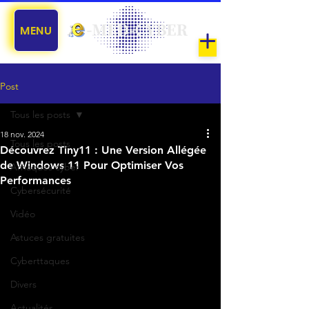
MENU
Post
Tous les posts
18 nov. 2024
Tous les posts
Découvrez Tiny11 : Une Version Allégée
de Windows 11 Pour Optimiser Vos
Arnaques cyber
Performances
Cybersécurité
Vidéo
Astuces gratuites
Cyberttaques
Divers
Actualités