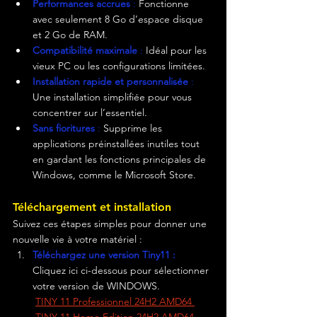
Performances accrues
 :
 Fonctionne 
avec seulement 8 Go d’espace disque 
et 2 Go de RAM.
Compatibilité maximale
 :
 Idéal pour les 
vieux PC ou les configurations limitées.
Installation rapide et personnalisée
 :
Une installation simplifiée pour vous 
concentrer sur l’essentiel.
Sans fioritures
 :
 Supprime les 
applications préinstallées inutiles tout 
en gardant les fonctions principales de 
Windows, comme le Microsoft Store.
Téléchargement et installation
Suivez ces étapes simples pour donner une 
nouvelle vie à votre matériel :
Téléchargez une version Tiny11 :
Cliquez ici ci-dessous pour sélectionner 
votre version de WINDOWS.
TINY 11 Professionnel 24H2 AMD64 