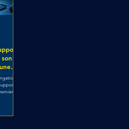
upport
 son
 une
ongation
support
première