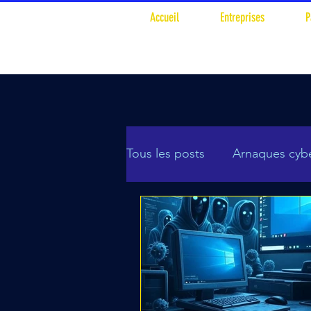
Accueil
Entreprises
P
Tous les posts
Arnaques cyb
Cyberttaques
Divers