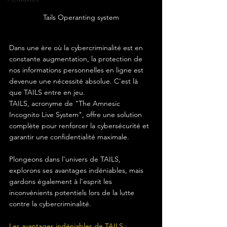
Tails Operanting system
Dans une ère où la cybercriminalité est en 
constante augmentation, la protection de 
nos informations personnelles en ligne est 
devenue une nécessité absolue. C'est là 
que TAILS entre en jeu. 
TAILS, acronyme de "The Amnesic 
Incognito Live System", offre une solution 
complète pour renforcer la cybersécurité et 
garantir une confidentialité maximale. 
Plongeons dans l'univers de TAILS, 
explorons ses avantages indéniables, mais 
gardons également à l'esprit les 
inconvénients potentiels lors de la lutte 
contre la cybercriminalité.
Les avantages indéniables de TAILS :