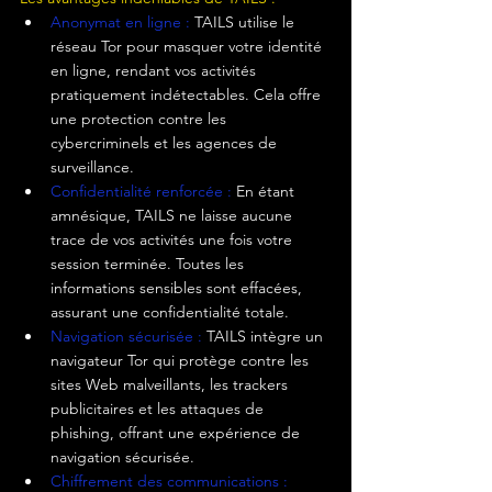
Anonymat en ligne :
 TAILS utilise le 
réseau Tor pour masquer votre identité 
en ligne, rendant vos activités 
pratiquement indétectables. Cela offre 
une protection contre les 
cybercriminels et les agences de 
surveillance.
Confidentialité renforcée :
 En étant 
amnésique, TAILS ne laisse aucune 
trace de vos activités une fois votre 
session terminée. Toutes les 
informations sensibles sont effacées, 
assurant une confidentialité totale.
Navigation sécurisée :
 TAILS intègre un 
navigateur Tor qui protège contre les 
sites Web malveillants, les trackers 
publicitaires et les attaques de 
phishing, offrant une expérience de 
navigation sécurisée.
Chiffrement des communications : 