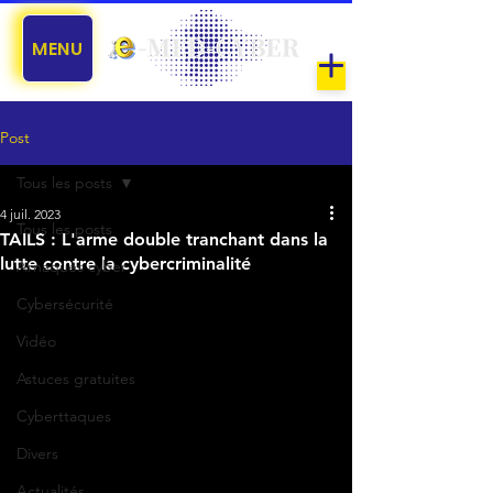
MENU
Post
Tous les posts
4 juil. 2023
Tous les posts
TAILS : L'arme double tranchant dans la
lutte contre la cybercriminalité
Arnaques cyber
Cybersécurité
Vidéo
Astuces gratuites
Cyberttaques
Divers
Actualités